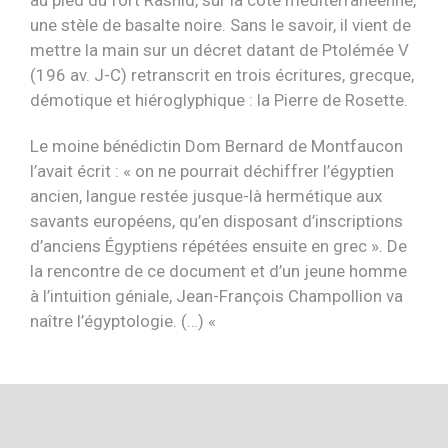
au pied du fort Rashîd, sur la côte méditerranéenne,
une stèle de basalte noire. Sans le savoir, il vient de
mettre la main sur un décret datant de Ptolémée V
(196 av. J-C) retranscrit en trois écritures, grecque,
démotique et hiéroglyphique : la Pierre de Rosette.
Le moine bénédictin Dom Bernard de Montfaucon
l’avait écrit : « on ne pourrait déchiffrer l’égyptien
ancien, langue restée jusque-là hermétique aux
savants européens, qu’en disposant d’inscriptions
d’anciens Égyptiens répétées ensuite en grec ». De
la rencontre de ce document et d’un jeune homme
à l’intuition géniale, Jean-François Champollion va
naître l’égyptologie. (…) «