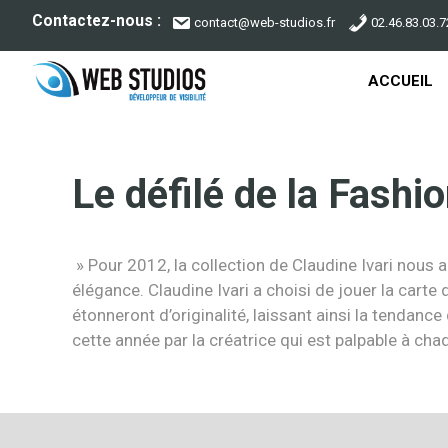
Aller
Contactez-nous :
contact@web-studios.fr
02.46.83.03.7
au
contenu
ACCUEIL
Le défilé de la Fashi
» Pour 2012, la collection de Claudine Ivari nous a
élégance. Claudine Ivari a choisi de jouer la carte
étonneront d’originalité, laissant ainsi la tendanc
cette année par la créatrice qui est palpable à ch