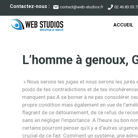
Aller
Contactez-nous :
contact@web-studios.fr
02.46.83.03.7
au
contenu
ACCUEIL
L’homme à genoux, 
» Nous serons les juges et nous serons les jurés
poids de tes contradictions et de tes incohérences,
manquent pas.A se borner à ne pas considérer ceux
propre condition mais également en vue de l’amélio
flagrant de ce détournement, de ce refus de reconn
sans en négliger l’importance. A l’heure ou bon no
certains pourront penser qu’il y a d’autres urgenc
crucial de ce fait. Comment un système, une admini