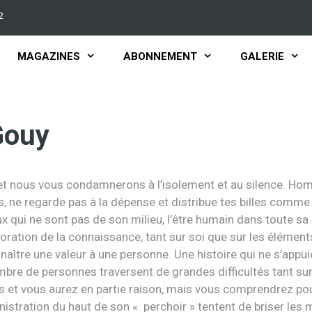
2
MAGAZINES
ABONNEMENT
GALERIE
Gouy
 et nous vous condamnerons à l’isolement et au silence. Ho
 ne regarde pas à la dépense et distribue tes billes comme b
 qui ne sont pas de son milieu, l’être humain dans toute sa
ration de la connaissance, tant sur soi que sur les éléments
aître une valeur à une personne. Une histoire qui ne s’appu
mbre de personnes traversent de grandes difficultés tant su
es et vous aurez en partie raison, mais vous comprendrez pour
stration du haut de son « perchoir » tentent de briser les me