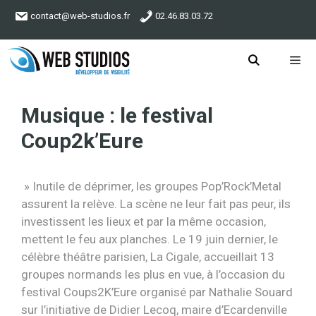
Aller
contact@web-studios.fr
02.46.83.03.72
au
contenu
Menu
Musique : le festival
Coup2k’Eure
» Inutile de déprimer, les groupes Pop’Rock’Metal
assurent la relève. La scène ne leur fait pas peur, ils
investissent les lieux et par la même occasion,
mettent le feu aux planches. Le 19 juin dernier, le
célèbre théâtre parisien, La Cigale, accueillait 13
groupes normands les plus en vue, à l’occasion du
festival Coups2K’Eure organisé par Nathalie Souard
sur l’initiative de Didier Lecoq, maire d’Ecardenville