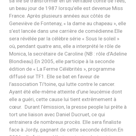
sa vie se transformer en un véritable conte de fées,
un beau jour de 1987 lorsqu’elle est devenue Miss
France. Après plusieurs années aux côtés de
Geneviève de Fontenay, « la dame au chapeau », elle
s’est lancée dans une carrière de comédienne.Elle
sera révélée par la célèbre série « Sous le soleil »
où, pendant quatre ans, elle a interprété le rôle de
Monica, la secrétaire de Caroline (NB : rôle d’Adeline
Blondieau).En 2005, elle participe à la seconde
édition de « La Ferme Célébrités », programme
diffusé sur TF1. Elle se bat en faveur de
l’association Ti’toine, qui lutte contre le cancer.
Ayant été elle-même atteinte d’une leucémie dont
elle a guéri, cette cause lui tient extrêmement à
cœur. Durant l’émission, la presse people lui prête à
tort une liaison avec Daniel Ducruet, ce qui
entrainera de nombreux procès. Elle sera finaliste
face à Jordy, gagnant de cette seconde édition.En