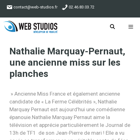
Aller
contact@web-studios.fr
02.46.83.03.72
au
contenu
Menu
Nathalie Marquay-Pernaut,
une ancienne miss sur les
planches
» Ancienne Miss France et également ancienne
candidate de « La Ferme Célébrités », Nathalie
Marquay Pernaut est aujourd’hui une comédienne
épanouie.Nathalie Marquay Pernaut aime la
télévision et apprécie particulièrement le Journal de
13h de TF1 de son Jean-Pierre de mari ! Elle a vu