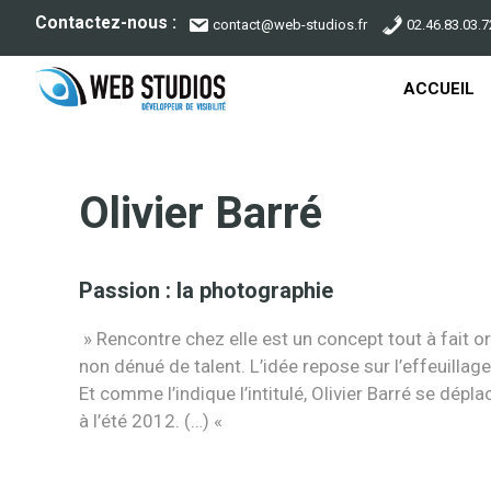
Aller
Contactez-nous :
contact@web-studios.fr
02.46.83.03.7
au
contenu
ACCUEIL
Olivier Barré
Passion : la photographie
» Rencontre chez elle est un concept tout à fait o
non dénué de talent. L’idée repose sur l’effeuilla
Et comme l’indique l’intitulé, Olivier Barré se dépla
à l’été 2012. (…) «